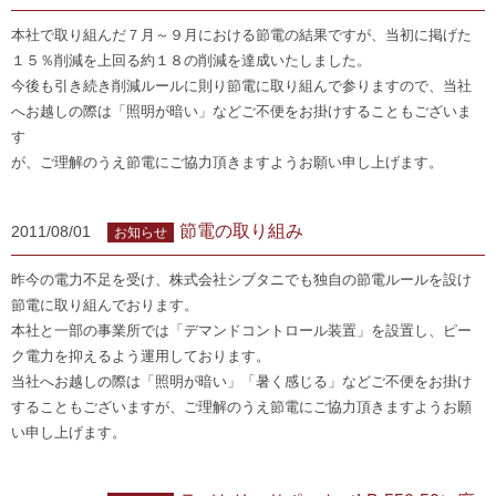
本社で取り組んだ７月～９月における節電の結果ですが、当初に掲げた
１５％削減を上回る約１８の削減を達成いたしました。
今後も引き続き削減ルールに則り節電に取り組んで参りますので、当社
へお越しの際は「照明が暗い」などご不便をお掛けすることもございま
す
が、ご理解のうえ節電にご協力頂きますようお願い申し上げます。
節電の取り組み
2011/08/01
お知らせ
昨今の電力不足を受け、株式会社シブタニでも独自の節電ルールを設け
節電に取り組んでおります。
本社と一部の事業所では「デマンドコントロール装置」を設置し、ピー
ク電力を抑えるよう運用しております。
当社へお越しの際は「照明が暗い」「暑く感じる」などご不便をお掛け
することもございますが、ご理解のうえ節電にご協力頂きますようお願
い申し上げます。