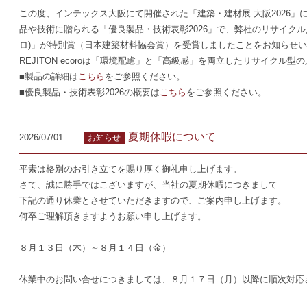
この度、インテックス大阪にて開催された「建築・建材展 大阪2026
品や技術に贈られる「優良製品・技術表彰2026」で、弊社のリサイクル人造大
ロ)」が特別賞（日本建築材料協会賞）を受賞しましたことをお知らせ
REJITON ecoroは「環境配慮」と「高級感」を両立したリサイクル型
■製品の詳細は
こちら
をご参照ください。
■優良製品・技術表彰2026の概要は
こちら
をご参照ください。
夏期休暇について
2026/07/01
お知らせ
平素は格別のお引き立てを賜り厚く御礼申し上げます。
さて、誠に勝手ではこざいますが、当社の夏期休暇につきまして
下記の通り休業とさせていただきますので、ご案内申し上げます。
何卒ご理解頂きますようお願い申し上げます。
８月１３日（木）～８月１４日（金）
休業中のお問い合せにつきましては、８月１７日（月）以降に順次対応