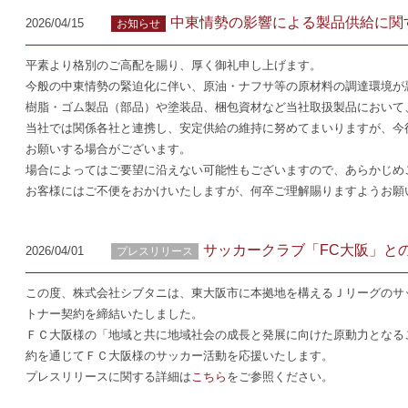
中東情勢の影響による製品供給に関
2026/04/15
お知らせ
平素より格別のご高配を賜り、厚く御礼申し上げます。
今般の中東情勢の緊迫化に伴い、原油・ナフサ等の原材料の調達環境が
樹脂・ゴム製品（部品）や塗装品、梱包資材など当社取扱製品において
当社では関係各社と連携し、安定供給の維持に努めてまいりますが、今
お願いする場合がございます。
場合によってはご要望に沿えない可能性もございますので、あらかじめ
お客様にはご不便をおかけいたしますが、何卒ご理解賜りますようお願
サッカークラブ「FC大阪」と
2026/04/01
プレスリリース
この度、株式会社シブタニは、東大阪市に本拠地を構えるＪリーグのサ
トナー契約を締結いたしました。
ＦＣ大阪様の「地域と共に地域社会の成長と発展に向けた原動力となる
約を通じてＦＣ大阪様のサッカー活動を応援いたします。
プレスリリースに関する詳細は
こちら
をご参照ください。