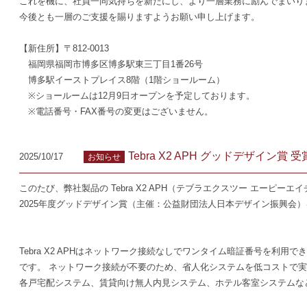
これを機に、社員一同気持ちを新たにし、より一層業務に励んでまいり
今後とも一層のご支援を賜りますようお願い申し上げます。
【新住所】〒812-0013
福岡県福岡市博多区博多駅東三丁目1番26号
博多駅イーストプレイス8階（1階ショールーム）
※ショールームは12月9日オープンを予定しております。
※電話番号・FAX番号の変更はございません。
Tebra X2 APH グッドデザイン賞
2025/10/17
お知らせ
このたび、弊社製品の Tebra X2 APH（テブラエクスツー エーピーエ
2025年度グッドデザイン賞（主催：公益財団法人日本デザイン振興会
Tebra X2 APHはネットワーク接続なしでワンタイム暗証番号を利
です。 ネットワーク接続が不要のため、省人化システムを低コストで
各戸宅配システム、賃貸向け無人内見システム、ホテル客室システムな