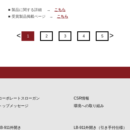
■ 製品に関する詳細 →
こちら
■ 受賞製品掲載ページ →
こちら
<
>
1
2
3
4
5
コーポレートスローガン
CSR情報
トップメッセージ
環境への取り組み
LB-911外開き
LB-911外開き（引き手付仕様）