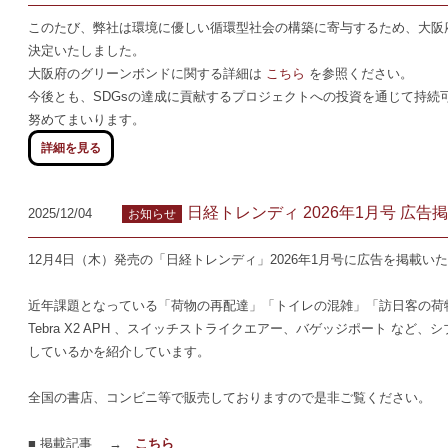
このたび、弊社は環境に優しい循環型社会の構築に寄与するため、大阪
決定いたしました。
大阪府のグリーンボンドに関する詳細は
こちら
を参照ください。
今後とも、SDGsの達成に貢献するプロジェクトへの投資を通じて持続
努めてまいります。
詳細を見る
日経トレンディ 2026年1月号 広告
2025/12/04
お知らせ
12月4日（木）発売の「日経トレンディ」2026年1月号に広告を掲載い
近年課題となっている「荷物の再配達」「トイレの混雑」「訪日客の荷
Tebra X2 APH 、スイッチストライクエアー、バゲッジポート など
しているかを紹介しています。
全国の書店、コンビニ等で販売しておりますので是非ご覧ください。
■ 掲載記事 →
こちら