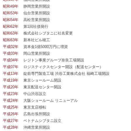
昭和49年
静岡営業所開設
昭和53年
仙台営業所開設
昭和54年
高松営業所開設
昭和62年
第1回社債発行
昭和63年
株式会社シブタニに社名変更
昭和63年
新本社ビル竣工
平成02年
資本金1億5000万円に増資
平成03年
岡山営業所開設
平成04年
レジトン事業グループ奈良工場開設
平成07年
ロジスティクスセンター開設（配送センター）
平成13年
錠前専門製造工場 渋谷工業株式会社 福崎工場開設
平成19年
東京ショールーム開設
平成20年
東京配送センター開設
平成23年
中山渋谷設立
平成24年
大阪ショールーム リニューアル
平成25年
東京支店移転
平成26年
広島出張所開設
平成27年
ベトナムシブタニ設立
平成28年
沖縄営業所開設