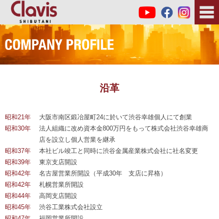
沿革
昭和21年
大阪市南区鍛冶屋町24に於いて渋谷幸雄個人にて創業
昭和30年
法人組織に改め資本金800万円をもって
株式会社渋谷幸雄商
店を設立し個人営業を継承
昭和37年
本社ビル竣工と同時に渋谷金属産業株式会社に社名変更
昭和39年
東京支店開設
昭和42年
名古屋営業所開設（平成30年 支店に昇格）
昭和42年
札幌営業所開設
昭和44年
高岡支店開設
昭和45年
渋谷工業株式会社設立
昭和47年
福岡営業所開設