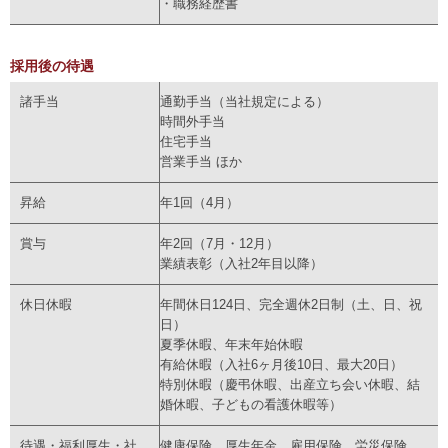
・職務経歴書
採用後の待遇
諸手当
通勤手当（当社規定による）
時間外手当
住宅手当
営業手当 ほか
昇給
年1回（4月）
賞与
年2回（7月・12月）
業績表彰（入社2年目以降）
休日休暇
年間休日124日、完全週休2日制（土、日、祝
日）
夏季休暇、年末年始休暇
有給休暇（入社6ヶ月後10日、最大20日）
特別休暇（慶弔休暇、出産立ち会い休暇、結
婚休暇、子どもの看護休暇等）
待遇・福利厚生・社
健康保険、厚生年金、雇用保険、労災保険