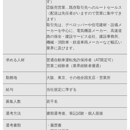
す）
②販売営業…既存取引先へのルートセールス
（配送は先任者がいますので営業に集中でき
ます）
取引先は、デベロッパーや住宅建材・設備メ
ーカーを中心に、電気機器メーカー、高速道
路の保全・建設サービス会社、建設事務所、
機械・消防車・鉄道車両メーカーなど幅広い
業界に及びます。
求める人材
普通自動車運転免許保持者（AT限定可）
営業ご経験者（業界経験者優遇）
勤務地
大阪、東京、その他全国支店・営業所
給与
当社規定に準ずる
募集人数
若干名
選考方法
書類選考後、筆記試験・個人面接
選考書類
・履歴書