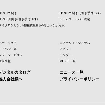
LB-911外開き
LB-911外開き（引き手付仕様）
LB-916外開き(引き手付仕様）
アームストッパー設定
サイクロンヒンジ適用扉重量表&孔ピッチ設定表
ハードウェア
エアータイトシステム
ドアハンドル
アピット
レジトン・ピエノ
テンダー
新着情報
MOVIE一覧
デジタルカタログ
ニュース一覧
協力会社様へ
プライバシーポリシー