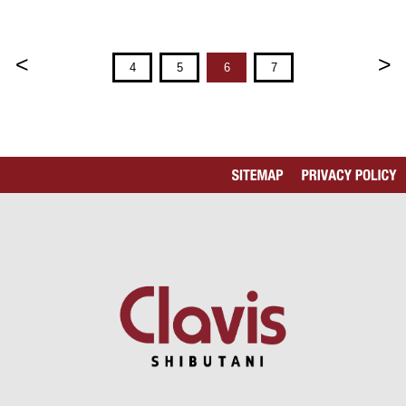
<
>
4
5
6
7